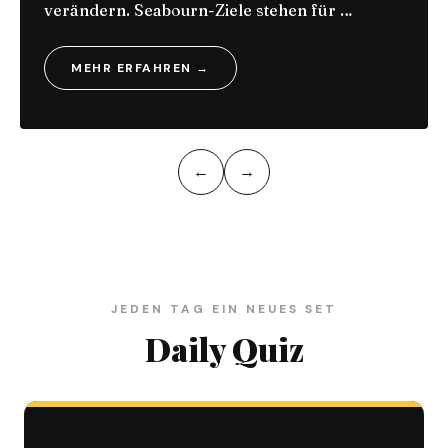
Natur und exklusiver Sterneküche. Von
Sonnenaufgangswanderungen bis zu
nachhaltigen …
MEHR ERFAHREN →
←
→
JEDEN TAG EIN NEUES SET
Daily Quiz