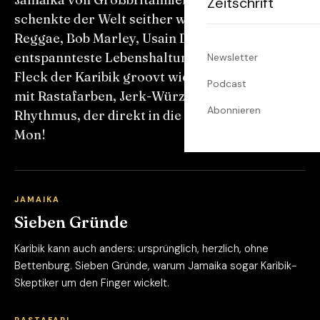
Zeitschrift
schenkte der Welt seither weit mehr als Sonne:
Reggae, Bob Marley, Usain Bolt und die
entspannteste Lebenshaltung überhaupt. Kein
Newsletter
Fleck der Karibik groovt wie dieser. Wir feiern
Podcast
mit Rastafarben, Jerk-Würze und einem
Abonnieren
Rhythmus, der direkt in die Hüften geht. Irie,
Mon!
JAMAIKA
Sieben Gründe
Karibik kann auch anders: ursprünglich, herzlich, ohne
Bettenburg. Sieben Gründe, warum Jamaika sogar Karibik-
Skeptiker um den Finger wickelt.
RASTAFARI