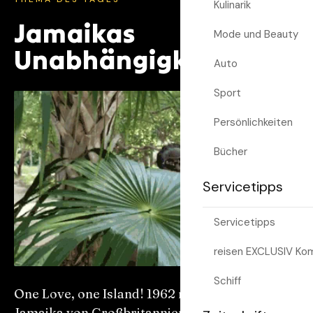
Kulinarik
Jamaikas
Mode und Beauty
Unabhängigkeitstag
Auto
Sport
Persönlichkeiten
Bücher
Servicetipps
Servicetipps
reisen EXCLUSIV Ko
Schiff
One Love, one Island! 1962 machte sich
Jamaika von Großbritannien unabhängig und