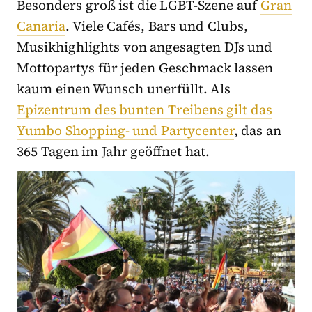
Besonders groß ist die LGBT-Szene auf
Gran
Canaria
. Viele Cafés, Bars und Clubs,
Musikhighlights von angesagten DJs und
Mottopartys für jeden Geschmack lassen
kaum einen Wunsch unerfüllt. Als
Epizentrum des bunten Treibens gilt das
Yumbo Shopping- und Partycenter
, das an
365 Tagen im Jahr geöffnet hat.