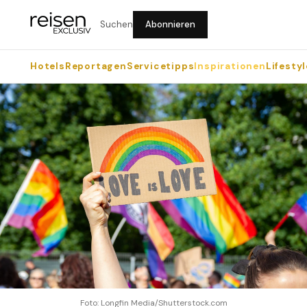
Suchen
Abonnieren
Hotels
Reportagen
Servicetipps
Inspirationen
Lifestyl
Foto: Longfin Media/Shutterstock.com