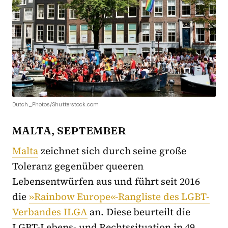
Dutch_Photos/Shutterstock.com
MALTA, SEPTEMBER
Malta
zeichnet sich durch seine große
Toleranz gegenüber queeren
Lebensentwürfen aus und führt seit 2016
die
»Rainbow Europe«-Rangliste des LGBT-
Verbandes ILGA
an. Diese beurteilt die
LGBT-Lebens- und Rechtssituation in 49