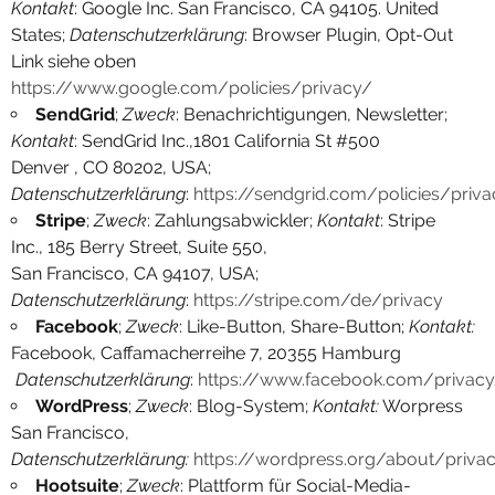
Kontakt
: Google Inc. San Francisco, CA 94105. United
States;
Datenschutzerklärung
: Browser Plugin, Opt-Out
Link siehe oben
https://www.google.com/policies/privacy/
SendGrid
;
Zweck
: Benachrichtigungen, Newsletter;
Kontakt
: SendGrid Inc.,1801 California St #500
Denver , CO 80202, USA;
Datenschutzerklärung
:
https://sendgrid.com/policies/priv
Stripe
;
Zweck
: Zahlungsabwickler;
Kontakt
: Stripe
Inc., 185 Berry Street, Suite 550,
San Francisco, CA 94107, USA;
Datenschutzerklärung
:
https://stripe.com/de/privacy
Facebook
;
Zweck
: Like-Button, Share-Button;
Kontakt:
Facebook, Caffamacherreihe 7, 20355 Hamburg
Datenschutzerklärung
:
https://www.facebook.com/privacy
WordPress
;
Zweck
: Blog-System;
Kontakt:
Worpress
San Francisco,
Datenschutzerklärung:
https://wordpress.org/about/priva
Hootsuite
;
Zweck
: Plattform für Social-Media-