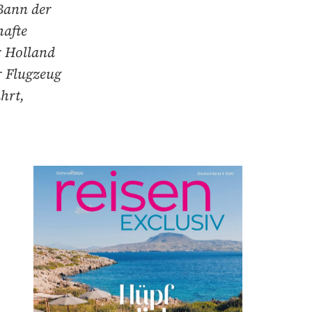
Bann der
hafte
r Holland
r Flugzeug
hrt,