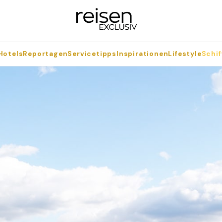
Hotels
Reportagen
Servicetipps
Inspirationen
Lifestyle
Schif