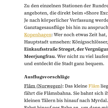
Zu den einzelnen Stationen der Rundre
angeboten, die direkt beim »Shore Ex
Je nach körperlicher Verfassung werd
Ganztagesausflüge bis hin zu anspruc
Kopenhagen
: Wer noch etwas Zeit hat,
Hauptstadt umsehen: Königsschlösser
Einkaufsstraße Strøget, der Vergnügun
Meerjungfrau
. Wer nicht zu viel lauf
und entdeckt die Stadt ganz bequem.
Ausflugsvorschläge
Flåm (Norwegen)
: Das kleine
Flåm
lie
fährt die Flåmsbahna. Sie bahnt sich 
kleinen Tälern bis hinauf nach Myrdal.
Fahrt hinauf per Bahn an, um dann mi