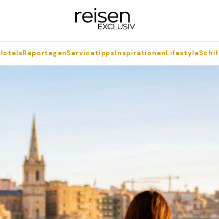
Hotels
Reportagen
Servicetipps
Inspirationen
Lifestyle
Schif