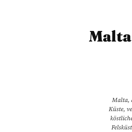
Malta:
Malta, 
Küste, v
köstlich
Felsküs