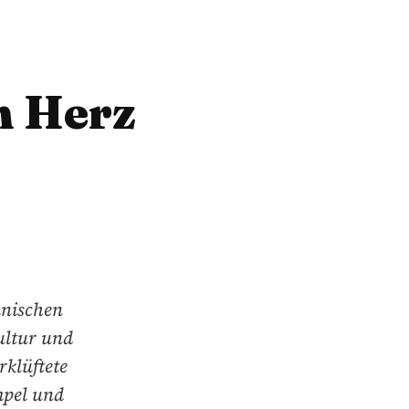
in Herz
anischen
ultur und
rklüftete
mpel und