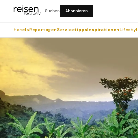
Suchen
Abonnieren
Hotels
Reportagen
Servicetipps
Inspirationen
Lifestyl