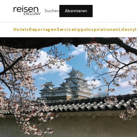
Suchen
Abonnieren
Hotels
Reportagen
Servicetipps
Inspirationen
Lifestyl