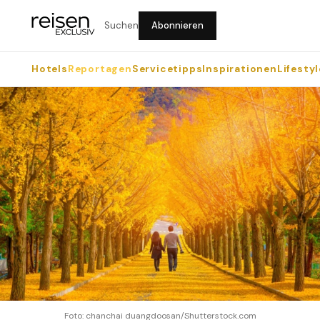
Suchen
Abonnieren
Hotels
Reportagen
Servicetipps
Inspirationen
Lifestyl
Foto: chanchai duangdoosan/Shutterstock.com