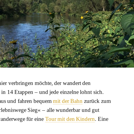
ier verbringen möchte, der wandert den
in 14 Etappen – und jede einzelne lohnt sich.
 aus und fahren bequem
mit der Bahn
zurück zum
lebniswege Sieg« – alle wunderbar und gut
nwanderwege für eine
Tour mit den Kindern
. Eine