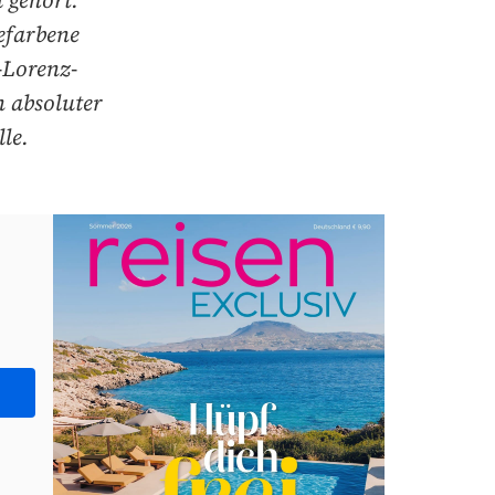
 gehört.
efarbene
-Lorenz-
 absoluter
le.