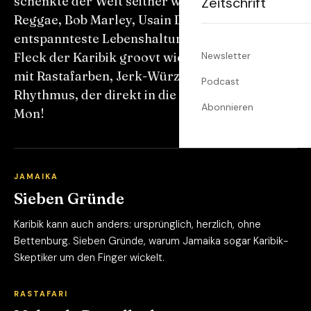
schenkte der Welt seither weit mehr als Sonne:
Zeitschrift
Reggae, Bob Marley, Usain Bolt und die
entspannteste Lebenshaltung überhaupt. Kein
Fleck der Karibik groovt wie dieser. Wir feiern
Newsletter
mit Rastafarben, Jerk-Würze und einem
Podcast
Rhythmus, der direkt in die Hüften geht. Irie,
Abonnieren
Mon!
JAMAIKA
Sieben Gründe
Karibik kann auch anders: ursprünglich, herzlich, ohne
Bettenburg. Sieben Gründe, warum Jamaika sogar Karibik-
Skeptiker um den Finger wickelt.
RASTAFARI