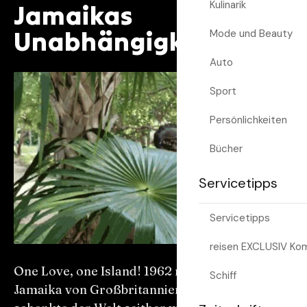
Kulinarik
Jamaikas
Unabhängigkeitstag
Mode und Beauty
Auto
Sport
Persönlichkeiten
Bücher
Servicetipps
Servicetipps
reisen EXCLUSIV Ko
One Love, one Island! 1962 machte sich
Schiff
Jamaika von Großbritannien unabhängig und