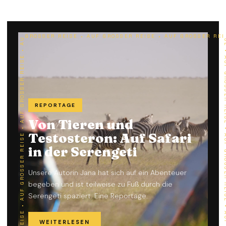
AUF GROSSER REISE • AUF GROSSER REISE • AUF GROSSER REISE • AUF GROSSER REISE • AUF GROSSER REISE • AUF GROSSER REISE • AUF GROSSER REISE • AUF GROSSER REISE • AUF GROSSER REISE • AUF GROSSER REISE • AUF GROSSER REISE • AUF GROSSER REISE • AUF GROSSER REISE • AUF GROSSER REISE • AUF GROSSER REISE • AUF GROSSER REISE • AUF GROSSER REISE • AUF GROSSER REISE • AUF GROSSER 
REPORTAGE
Von Tieren und
Testosteron: Auf Safari
in der Serengeti
Unsere Autorin Jana hat sich auf ein Abenteuer
begeben und ist teilweise zu Fuß durch die
Serengeti spaziert. Eine Reportage.
WEITERLESEN