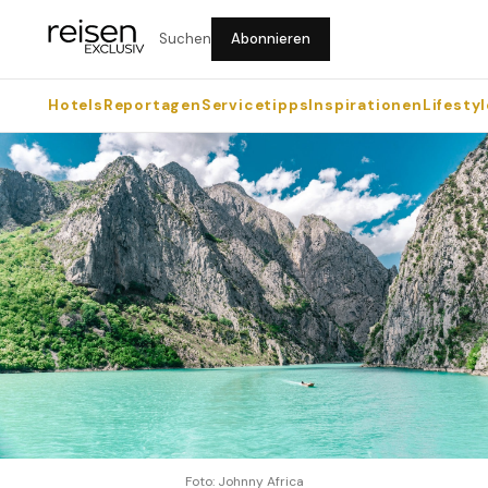
Suchen
Abonnieren
Hotels
Reportagen
Servicetipps
Inspirationen
Lifestyl
Foto: Johnny Africa