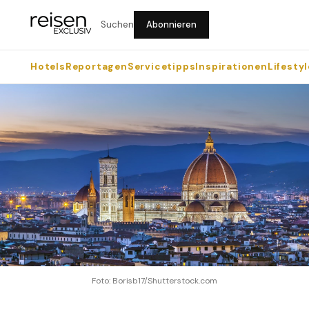
Suchen
Abonnieren
Hotels
Reportagen
Servicetipps
Inspirationen
Lifestyl
Foto: Borisb17/Shutterstock.com