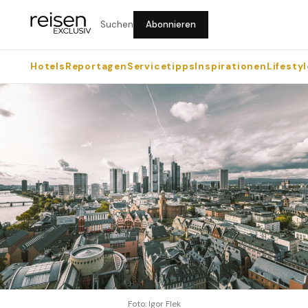
Suchen
Abonnieren
Hotels
Reportagen
Servicetipps
Inspirationen
Lifestyl
Foto: Igor Flek