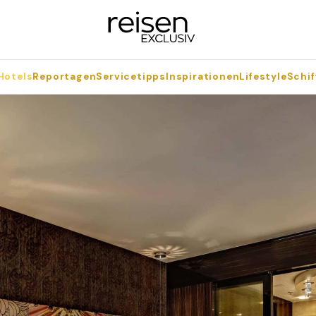
Hotels
Reportagen
Servicetipps
Inspirationen
Lifestyle
Schif