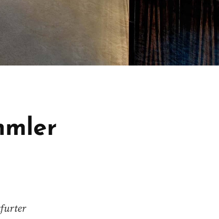
mmler
furter