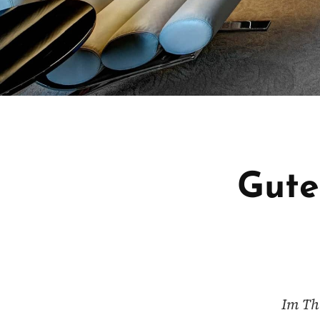
Gute
Im Th