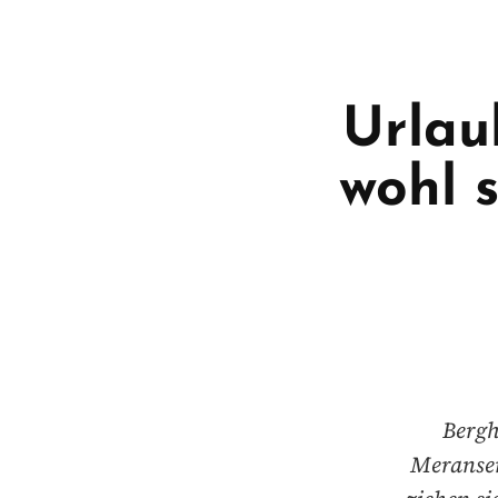
Urlau
wohl 
Bergh
Meransen