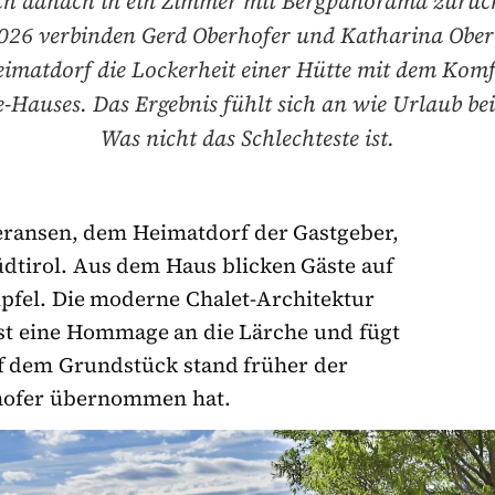
ich danach in ein Zimmer mit Bergpanorama zurüc
 2026 verbinden Gerd Oberhofer und Katharina Ober
imatdorf die Lockerheit einer Hütte mit dem Komf
e-Hauses. Das Ergebnis fühlt sich an wie Urlaub be
Was nicht das Schlechteste ist.
eransen, dem Heimatdorf der Gastgeber,
üdtirol. Aus dem Haus blicken Gäste auf
pfel. Die moderne Chalet-Architektur
 ist eine Hommage an die Lärche und fügt
uf dem Grundstück stand früher der
rhofer übernommen hat.