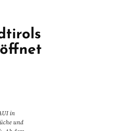
tirols
öffnet
AUI in
Küche und