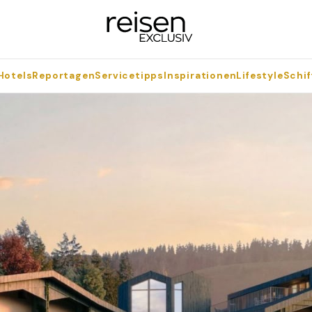
Hotels
Reportagen
Servicetipps
Inspirationen
Lifestyle
Schif