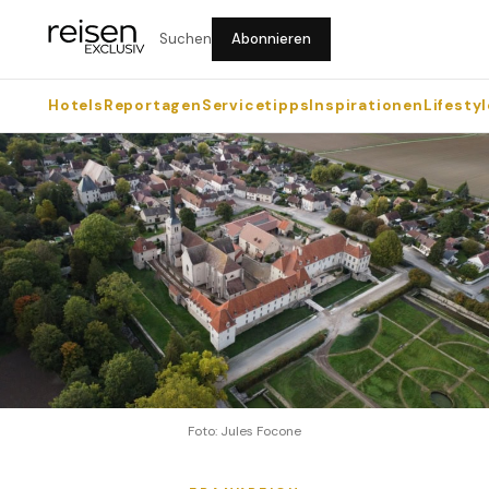
Suchen
Abonnieren
Hotels
Reportagen
Servicetipps
Inspirationen
Lifestyl
Foto: Jules Focone