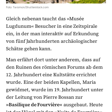
Foto: Taromon/Shutterstock.com
Gleich nebenan taucht das
»
Musée
Lugdunum
«
Besucher in eine Zeitspirale
ein, in der man interaktiv auf Erkundung
von fünf Jahrhunderten archäologischer
Schätze gehen kann.
Man erfährt dort unter anderem, dass auf
den Ruinen des römischen Forums ab dem
12. Jahrhundert eine Kultstätte errichtet
wurde. Eine der beiden Kapellen, Maria
gewidmet, wurde im 19. Jahrhundert unter
der Leitung von Pierre Bossan zur
»Basilique de Fourvière«
ausgebaut. Heute
ist der Hügel mit den »Nuits de Fourvière«