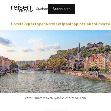
Suchen
Abonnieren
Hotels
Reportagen
Servicetipps
Inspirationen
Lifestyl
Foto: Panorama von Lyon/Shutterstock.com