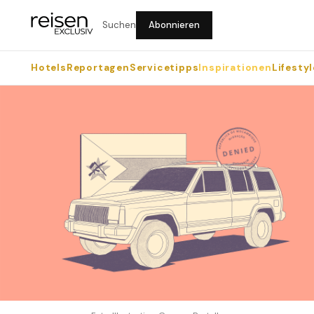
Suchen
Abonnieren
Hotels
Reportagen
Servicetipps
Inspirationen
Lifestyl