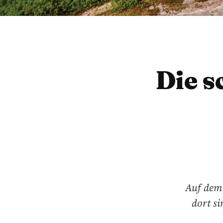
Die s
Auf dem 
dort si