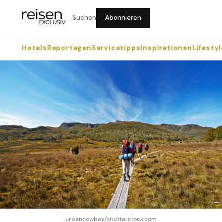
Suchen
Abonnieren
Hotels
Reportagen
Servicetipps
Inspirationen
Lifestyl
urbancowboy/shutterstock.com