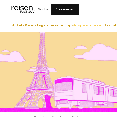
Suchen
Abonnieren
Hotels
Reportagen
Servicetipps
Inspirationen
Lifestyl