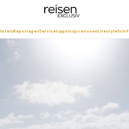
Hotels
Reportagen
Servicetipps
Inspirationen
Lifestyle
Schif