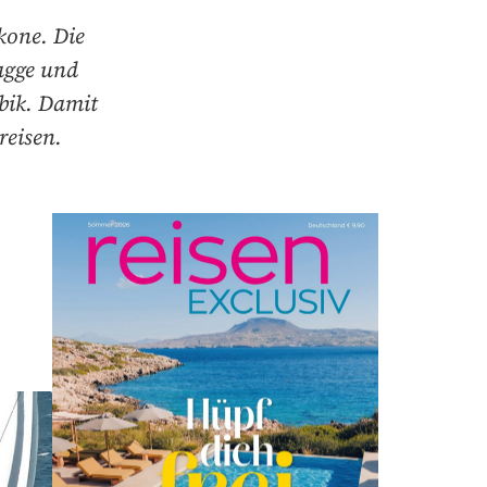
kone. Die
agge und
bik. Damit
reisen.