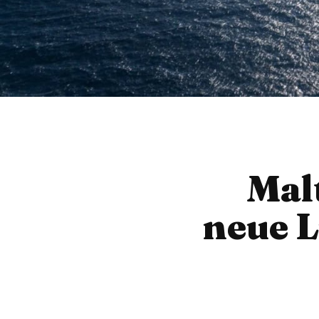
Malt
neue 