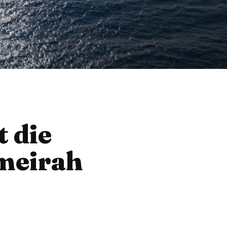
t die
meirah