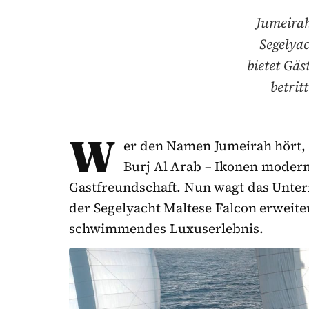
Jumeirah
Segelya
bietet Gä
betrit
W
er den Namen Jumeirah hört, 
Burj Al Arab – Ikonen moder
Gastfreundschaft. Nun wagt das Unter
der Segelyacht Maltese Falcon erweite
schwimmendes Luxuserlebnis.