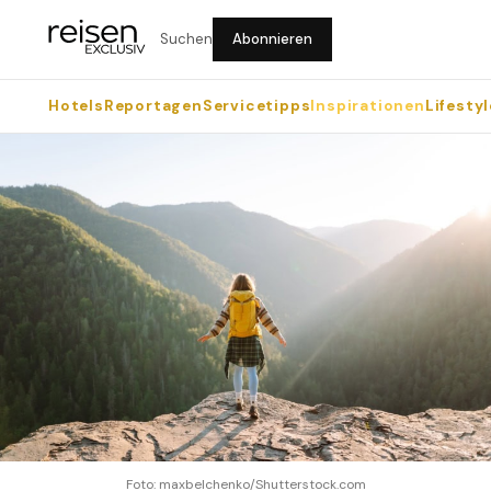
Suchen
Abonnieren
Hotels
Reportagen
Servicetipps
Inspirationen
Lifestyl
Foto: maxbelchenko/Shutterstock.com