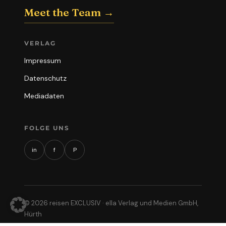
Meet the Team →
VERLAG
Impressum
Datenschutz
Mediadaten
FOLGE UNS
in
f
P
© 2026 reisen EXCLUSIV · ella Verlag und Medien GmbH,
Hürth