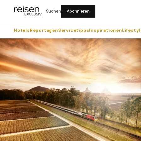
Suchen
Abonnieren
Hotels
Reportagen
Servicetipps
Inspirationen
Lifestyl