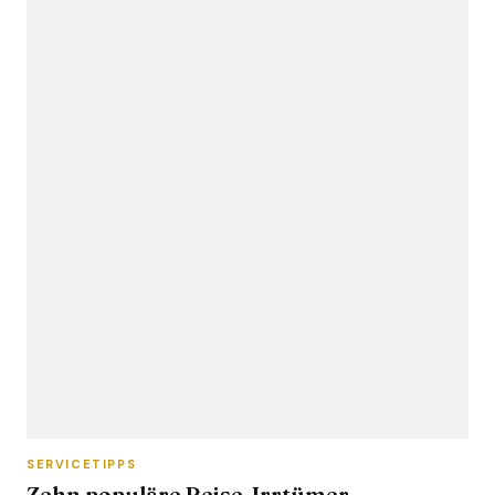
SERVICETIPPS
Zehn populäre Reise-Irrtümer