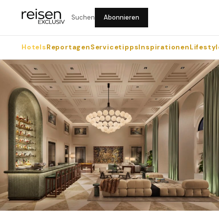
Suchen
Abonnieren
Hotels
Reportagen
Servicetipps
Inspirationen
Lifestyl