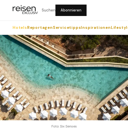
Suchen
Abonnieren
Hotels
Reportagen
Servicetipps
Inspirationen
Lifestyl
Foto: Six Senses