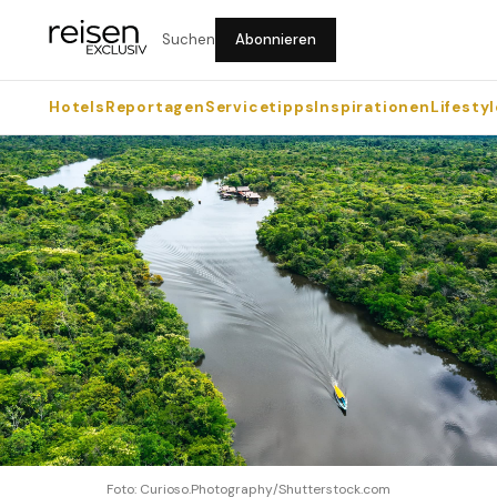
Suchen
Abonnieren
Hotels
Reportagen
Servicetipps
Inspirationen
Lifestyl
Foto: Curioso.Photography/Shutterstock.com