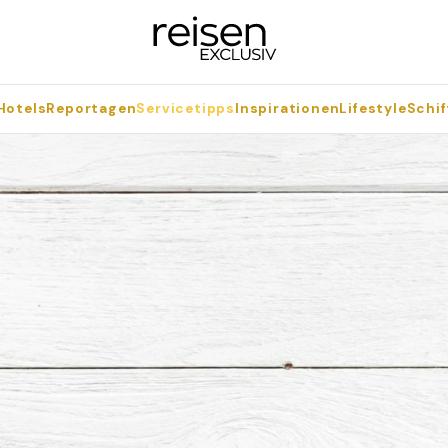
Hotels
Reportagen
Servicetipps
Inspirationen
Lifestyle
Schif