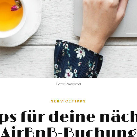
Foto: Rawpixel
SERVICETIPPS
ps für deine näc
AirBnB-Buchung