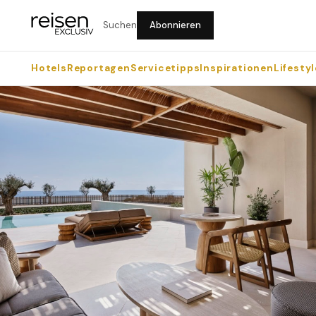
Suchen
Abonnieren
Hotels
Reportagen
Servicetipps
Inspirationen
Lifestyl