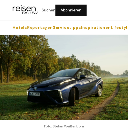
Suchen
Abonnieren
Hotels
Reportagen
Servicetipps
Inspirationen
Lifestyl
Foto: Stefan Weißenborn