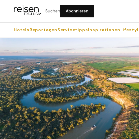
Suchen
Abonnieren
Hotels
Reportagen
Servicetipps
Inspirationen
Lifestyl