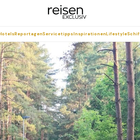
Hotels
Reportagen
Servicetipps
Inspirationen
Lifestyle
Schif