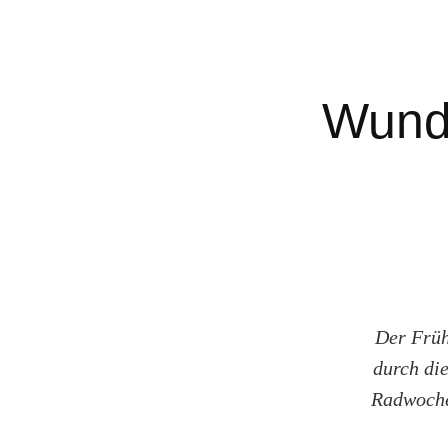
Wund
Der Frühl
durch di
Radwoche