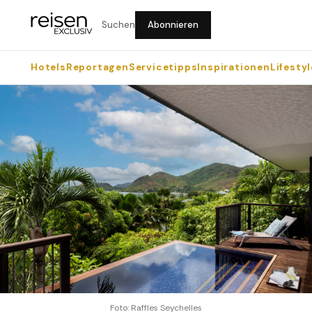
Suchen
Abonnieren
Hotels
Reportagen
Servicetipps
Inspirationen
Lifestyl
Foto: Raffles Seychelles