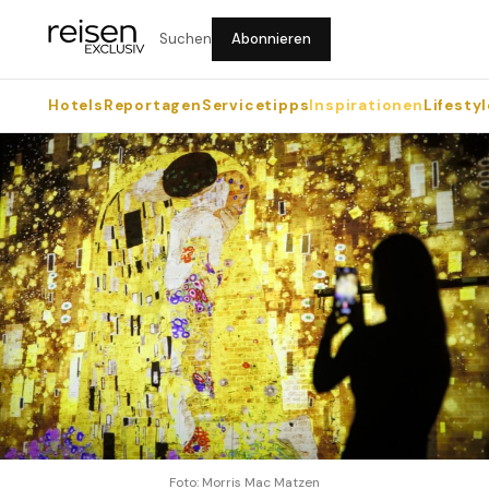
Suchen
Abonnieren
Hotels
Reportagen
Servicetipps
Inspirationen
Lifestyl
Foto: Morris Mac Matzen