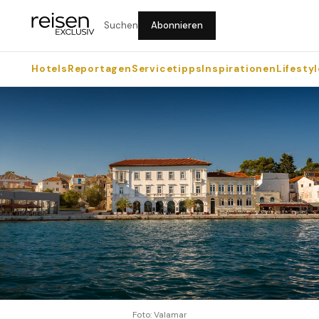
Suchen
Abonnieren
Hotels
Reportagen
Servicetipps
Inspirationen
Lifestyl
Foto: Valamar