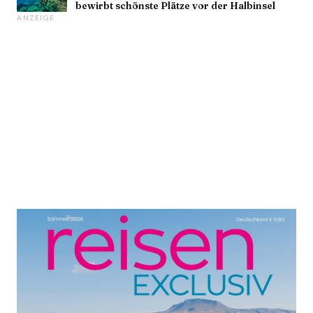
bewirbt schönste Plätze vor der Halbinsel
ANZEIGE