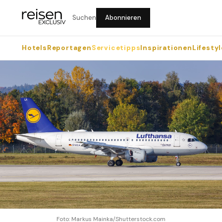
Suchen
Abonnieren
Hotels
Reportagen
Servicetipps
Inspirationen
Lifestyl
Foto: Markus Mainka/Shutterstock.com