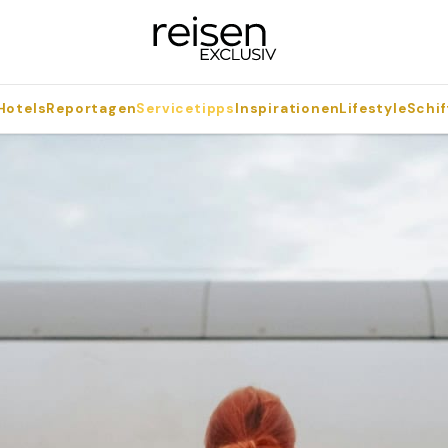
Hotels
Reportagen
Servicetipps
Inspirationen
Lifestyle
Schif