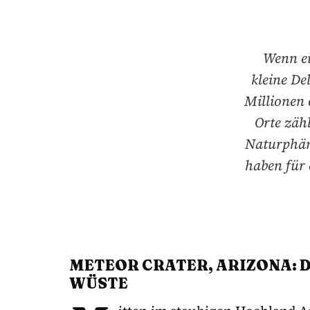
Wenn ein
kleine De
Millionen 
Orte zäh
Naturphän
haben für 
METEOR CRATER, ARIZONA: D
WÜSTE