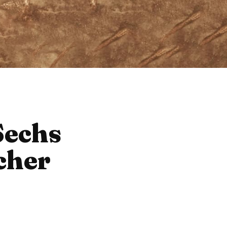
Sechs
cher