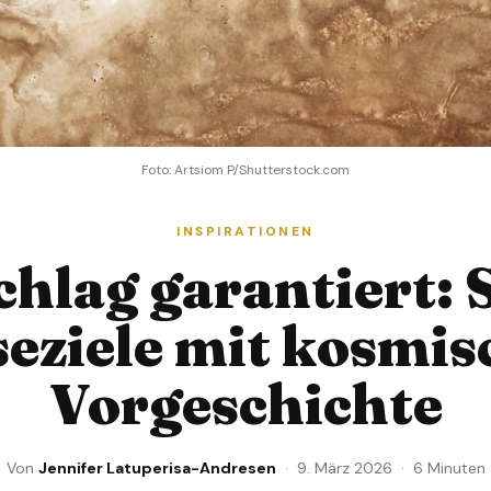
Foto: Artsiom P/Shutterstock.com
INSPIRATIONEN
chlag garantiert: 
seziele mit kosmis
Vorgeschichte
Von
Jennifer Latuperisa-Andresen
· 9. März 2026 · 6 Minuten