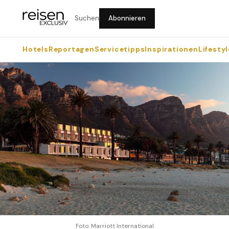
Suchen
Abonnieren
Hotels
Reportagen
Servicetipps
Inspirationen
Lifestyl
Foto: Marriott International