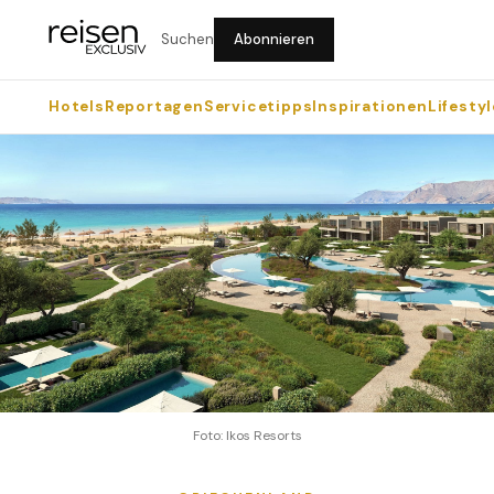
Suchen
Abonnieren
Hotels
Reportagen
Servicetipps
Inspirationen
Lifestyl
Foto: Ikos Resorts