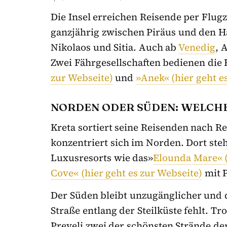
Die Insel erreichen Reisende per Flug
ganzjährig zwischen Piräus und den H
Nikolaos und Sitia. Auch ab
Venedig
, 
Zwei Fährgesellschaften bedienen die
zur Webseite)
und
»Anek« (hier geht e
NORDEN ODER SÜDEN: WELCHE
Kreta sortiert seine Reisenden nach 
konzentriert sich im Norden. Dort st
Luxusresorts wie das»
Elounda Mare« (
Cove« (hier geht es zur Webseite)
mit 
Der Süden bleibt unzugänglicher und 
Straße entlang der Steilküste fehlt. T
Preveli zwei der schönsten Strände der 