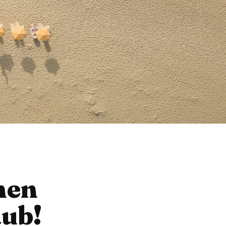
nen
aub!