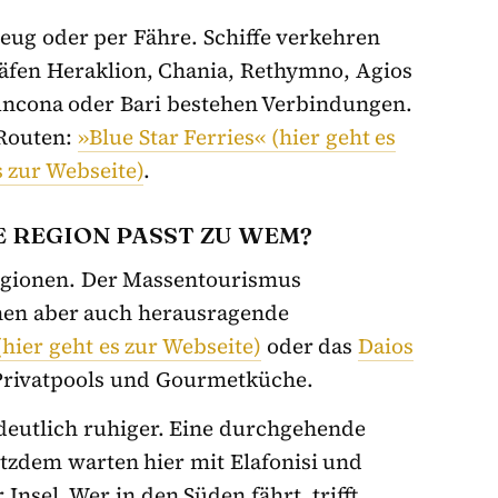
zeug oder per Fähre. Schiffe verkehren
äfen Heraklion, Chania, Rethymno, Agios
Ancona oder Bari bestehen Verbindungen.
 Routen:
»Blue Star Ferries«
(hier geht es
s zur Webseite)
.
 REGION PASST ZU WEM?
Regionen. Der Massentourismus
ehen aber auch herausragende
hier geht es zur Webseite)
oder das
Daios
Privatpools und Gourmetküche.
deutlich ruhiger. Eine durchgehende
rotzdem warten hier mit Elafonisi und
Insel. Wer in den Süden fährt, trifft