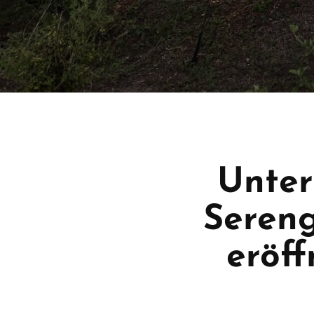
Unter
Sereng
eröf