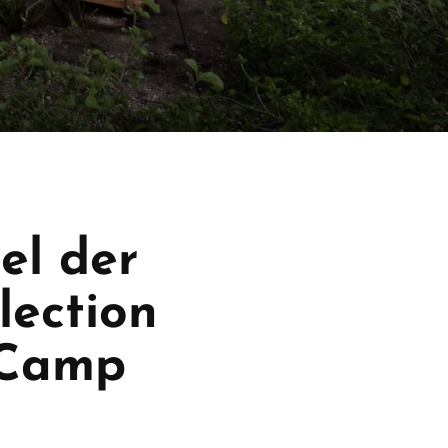
el der
lection
 Camp