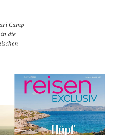
fari Camp
in die
nischen
.