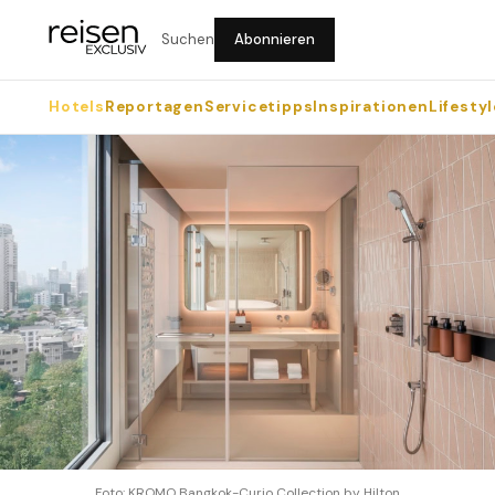
Suchen
Abonnieren
Hotels
Reportagen
Servicetipps
Inspirationen
Lifestyl
Foto: KROMO Bangkok-Curio Collection by Hilton