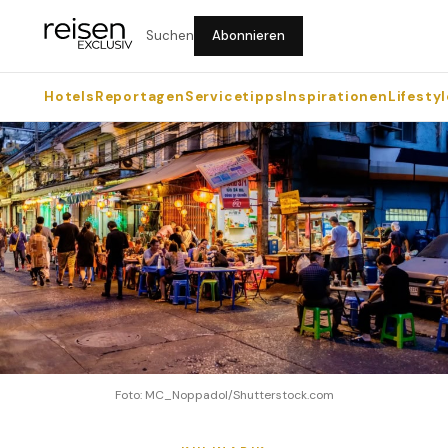
Suchen
Abonnieren
Hotels
Reportagen
Servicetipps
Inspirationen
Lifestyl
Foto: MC_Noppadol/Shutterstock.com