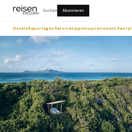
Suchen
Abonnieren
Hotels
Reportagen
Servicetipps
Inspirationen
Lifestyl