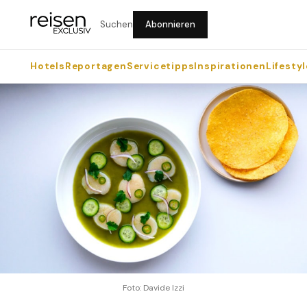
Suchen
Abonnieren
Hotels
Reportagen
Servicetipps
Inspirationen
Lifestyl
Foto: Davide Izzi