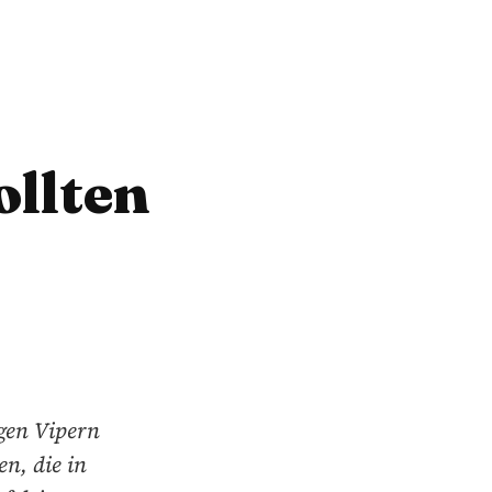
ollten
igen Vipern
n, die in