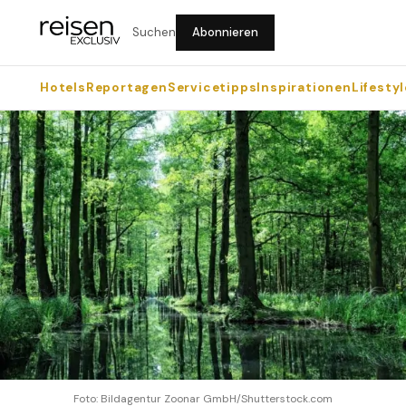
Suchen
Abonnieren
Hotels
Reportagen
Servicetipps
Inspirationen
Lifestyl
Foto: Bildagentur Zoonar GmbH/Shutterstock.com